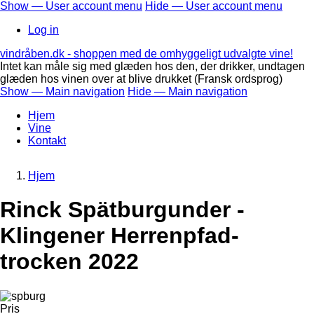
Skip
Show — User account menu
Hide — User account menu
to
User
Log in
main
account
content
vindråben.dk - shoppen med de omhyggeligt udvalgte vine!
menu
Intet kan måle sig med glæden hos den, der drikker, undtagen
glæden hos vinen over at blive drukket (Fransk ordsprog)
Show — Main navigation
Hide — Main navigation
Main
Hjem
navigation
Vine
Kontakt
Hjem
Breadcrumb
Rinck Spätburgunder -
Klingener Herrenpfad-
trocken 2022
Pris