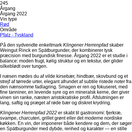
245
Årgang
Årgang 2022
Vin type
Rød
Område
Pfalz - Tyskland
På den sydvendte enkeltmark
Klingener Herrenpfad
skaber
Weingut Rinck en Spätburgunder, der kombinerer tysk
præcision med burgundisk finesse. Årgang 2022 er et studie i
balance: moden frugt, kølig struktur og en tekstur, der glider
silkeblødt over tungen.
I næsen mødes du af vilde kirsebær, hindbær, skovbund og et
strejf af tørrede urter, elegant afrundet af subtile ristede noter fra
den nænsomme fadlagring. Smagen er ren og fokuseret, med
fine tanniner, en levende syre og en mineralsk kerne, der giver
vinen sin ranke, næsten aristokratiske profil. Afslutningen er
lang, saftig og præget af røde bær og diskret krydring.
Klingener Herrenpfad 2022
er skabt til gastronomi: fjerkræ,
svampe, charcuteri, grillet grønt eller det moderne nordiske
køkken. En vin, der imponerer både kendere og dem, der søger
en Spätburgunder med dybde, renhed og karakter — en stille