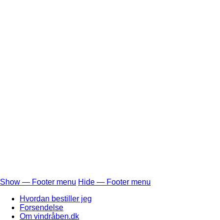
Show — Footer menu
Hide — Footer menu
Footer
Hvordan bestiller jeg
menu
Forsendelse
Om vindråben.dk