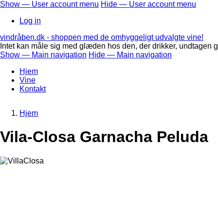
Skip
Show — User account menu
Hide — User account menu
to
User
Log in
main
account
content
vindråben.dk - shoppen med de omhyggeligt udvalgte vine!
menu
Intet kan måle sig med glæden hos den, der drikker, undtagen g
Show — Main navigation
Hide — Main navigation
Main
Hjem
navigation
Vine
Kontakt
Hjem
Breadcrumb
Vila-Closa Garnacha Peluda