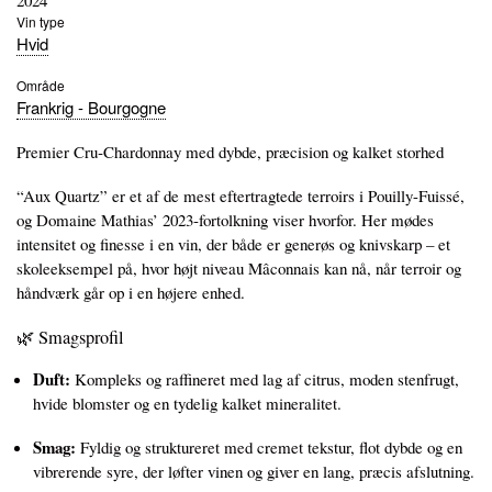
2024
Vin type
Hvid
Område
Frankrig - Bourgogne
Premier Cru‑Chardonnay med dybde, præcision og kalket storhed
“Aux Quartz” er et af de mest eftertragtede terroirs i Pouilly-Fuissé,
og Domaine Mathias’ 2023‑fortolkning viser hvorfor. Her mødes
intensitet og finesse i en vin, der både er generøs og knivskarp – et
skoleeksempel på, hvor højt niveau Mâconnais kan nå, når terroir og
håndværk går op i en højere enhed.
🌿 Smagsprofil
Duft:
Kompleks og raffineret med lag af citrus, moden stenfrugt,
hvide blomster og en tydelig kalket mineralitet.
Smag:
Fyldig og struktureret med cremet tekstur, flot dybde og en
vibrerende syre, der løfter vinen og giver en lang, præcis afslutning.