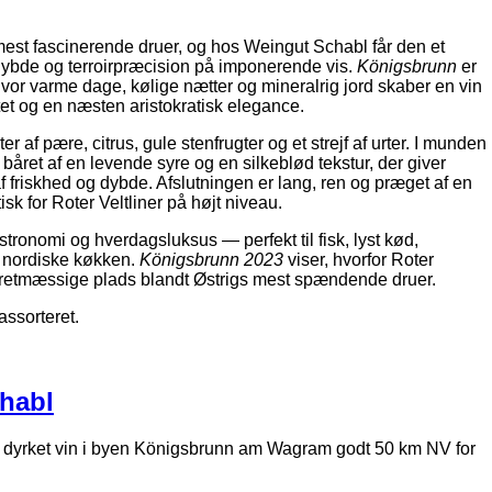
 mest fascinerende druer, og hos Weingut Schabl får den et
dybde og terroirpræcision på imponerende vis.
Königsbrunn
er
hvor varme dage, kølige nætter og mineralrig jord skaber en vin
t og en næsten aristokratisk elegance.
 af pære, citrus, gule stenfrugter og et strejf af urter. I munden
 båret af en levende syre og en silkeblød tekstur, der giver
f friskhed og dybde. Afslutningen er lang, ren og præget af en
tisk for Roter Veltliner på højt niveau.
astronomi og hverdagsluksus — perfekt til fisk, lyst kød,
e nordiske køkken.
Königsbrunn 2023
viser, hvorfor Roter
n retmæssige plads blandt Østrigs mest spændende druer.
assorteret.
habl
 dyrket vin i byen Königsbrunn am Wagram godt 50 km NV for