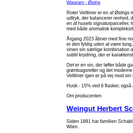
Wagram - Østrig
Roter Veltliner er en af Østrigs
udtryk, der balancerer renhed, 
en af husets signaturparceller, 
med både aromatisk kompleksite
Årgang 2023 åbner med fine noter
er den fyldig uden at være tung,
vinen sin særlige kombination a
subtil krydring, der er karakteris
Det er en vin, der løfter både g
grøntsagsretter og det modern
Veltliner igen er på vej mod si
Husk - 15% ved 6 flasker, også 
Om producenten
Weingut Herbert Sc
Siden 1891 har familien Schabl
Wien.