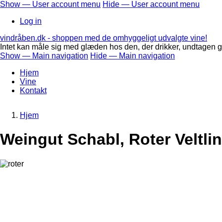
Skip
Show — User account menu
Hide — User account menu
to
User
Log in
main
account
content
vindråben.dk - shoppen med de omhyggeligt udvalgte vine!
menu
Intet kan måle sig med glæden hos den, der drikker, undtagen g
Show — Main navigation
Hide — Main navigation
Main
Hjem
navigation
Vine
Kontakt
Hjem
Breadcrumb
Weingut Schabl, Roter Veltli