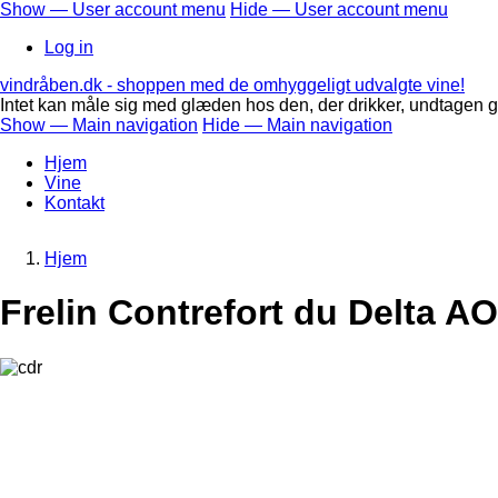
Skip
Show — User account menu
Hide — User account menu
to
User
Log in
main
account
content
vindråben.dk - shoppen med de omhyggeligt udvalgte vine!
menu
Intet kan måle sig med glæden hos den, der drikker, undtagen g
Show — Main navigation
Hide — Main navigation
Main
Hjem
navigation
Vine
Kontakt
Hjem
Breadcrumb
Frelin Contrefort du Delta 