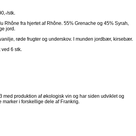
90,-/stk.
du Rhône fra hjertet af Rhône. 55% Grenache og 45% Syrah,
ge jord.
nilje, røde frugter og underskov. I munden jordbær, kirsebær.
 ved 6 stk.
3 med produktion af økologisk vin og har siden udviklet og
marker i forskellige dele af Frankrig.