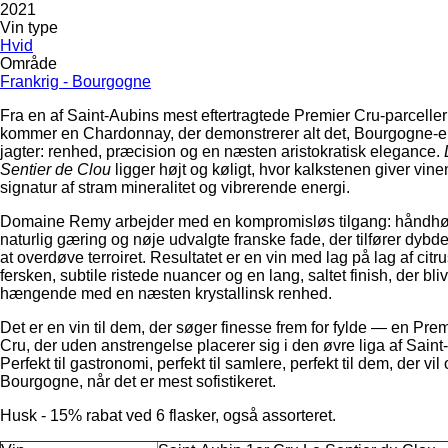
2021
Vin type
Hvid
Område
Frankrig - Bourgogne
Fra en af Saint‑Aubins mest eftertragtede Premier Cru‑parceller
kommer en Chardonnay, der demonstrerer alt det, Bourgogne‑e
jagter: renhed, præcision og en næsten aristokratisk elegance.
Sentier de Clou
ligger højt og køligt, hvor kalkstenen giver vine
signatur af stram mineralitet og vibrerende energi.
Domaine Remy arbejder med en kompromisløs tilgang: håndhø
naturlig gæring og nøje udvalgte franske fade, der tilfører dybd
at overdøve terroiret. Resultatet er en vin med lag på lag af citru
fersken, subtile ristede nuancer og en lang, saltet finish, der bli
hængende med en næsten krystallinsk renhed.
Det er en vin til dem, der søger finesse frem for fylde — en Pre
Cru, der uden anstrengelse placerer sig i den øvre liga af Saint
Perfekt til gastronomi, perfekt til samlere, perfekt til dem, der vil
Bourgogne, når det er mest sofistikeret.
Husk - 15% rabat ved 6 flasker, også assorteret.