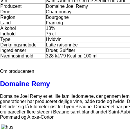
Vin
Saint-Aubin 1er Cru Le Sentier du Clou
Producent
Domaine Joel Remy
Druer
Chardonnay
Region
Bourgogne
Land
Frankrig
Alkohol
13%
Indhold
75 cl
Type
Hvidvin
Dyrkningsmetode
Lutte raisonnée
Ingredienser
Druer, Sulfitter
Næringsindhold
328 kJ/79 Kcal pr. 100 ml
Om producenten
Domaine Remy
Domaine Joel Remy er et lille familiedomæne, der gennem fem
generationer har produceret dejlige vine, både røde og hvide. 
befinder sig få kilometer øst for byen Beaune. Domænet har pr
cru parceller flere steder i Beaune samt blandt andet Saint-Aubi
Pommard og Aloxe-Corton