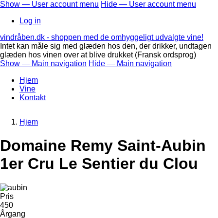
Skip
Show — User account menu
Hide — User account menu
to
User
Log in
main
account
content
vindråben.dk - shoppen med de omhyggeligt udvalgte vine!
menu
Intet kan måle sig med glæden hos den, der drikker, undtagen
glæden hos vinen over at blive drukket (Fransk ordsprog)
Show — Main navigation
Hide — Main navigation
Main
Hjem
navigation
Vine
Kontakt
Hjem
Breadcrumb
Domaine Remy Saint-Aubin
1er Cru Le Sentier du Clou
Pris
450
Årgang