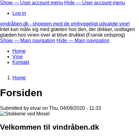
Skip
Show — User account menu
Hide — User account menu
to
User
Log in
main
account
content
vindråben.dk - shoppen med de omhyggeligt udvalgte vine!
menu
Intet kan måle sig med glæden hos den, der drikker, undtagen
glæden hos vinen over at blive drukket (Fransk ordsprog)
Show — Main navigation
Hide — Main navigation
Main
Home
navigation
Vine
Kontakt
Home
Breadcrumb
Forsiden
Submitted by
elvar
on
Thu, 04/09/2020 - 11:33
Velkommen til vindråben.dk